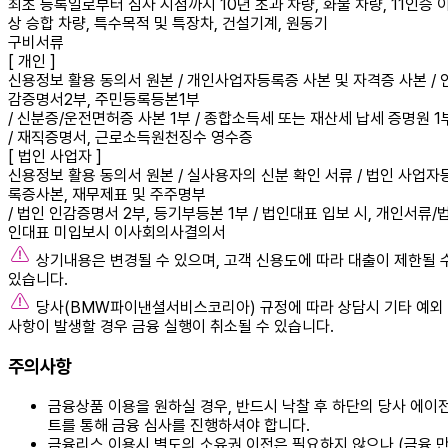
최초 등록일로부터 심사 시점까지 10년 초과 차량, 화물 차량, 11인승 
상 승합 차량, 특수목적 및 특장차, 건설기계, 원동기
구비서류
[ 개인 ]
신용정보 활용 동의서 원본 / 개인사업자등록증 사본 및 자격증 사본 / 
감증명서2부, 주민등록등본1부
/ 신분증/운전면허증 사본 1부 / 종합소득세 또는 재산세 납세 증명원 1
/ 재직증명서, 근로소득원천징수 영수증
[ 법인 사업자 ]
신용정보 활용 동의서 원본 / 실사용자의 신분 확인 서류 / 법인 사업자
록증사본, 재무제표 및 주주명부
/ 법인 인감증명서 2부, 등기부등본 1부 / 법인대표 입보 시, 개인서류/
인대표 미입보시 이사회의사결의서
상기내용은 변경될 수 있으며, 고객 신용도에 따라 대출이 제한될 
있습니다.
당사(BMW파이낸셜서비스코리아) 규정에 따라 상담시 기타 예외
사항이 발생할 경우 금융 실행이 취소될 수 있습니다.
주의사항
금융상품 이용을 원하실 경우, 반드시
낙찰 후 하단의 당사 에이
트를 통해 금융 심사를 진행
하셔야 합니다.
금융리스 이용시 별도의 소유권 이전은 필요하지 않으나 (금융 