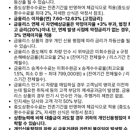
등산출 될 수 있습니다.
중도상환수수료는 잔존기간을 반영하여 체감식으로 적용(중도상
환수수료율 최대 2%, 자세한 산식은 약정서 참조).
금융리스 이자율(연) 7.60~12.63% (고정금리)
금융리스 연체 시 자연배상금율은 약정이자율 +3% 부과, 법정 
고 금리(20%)이내. 단, 연체 발생 시점에 약정금리가 없는 경우,
3% 연체이자율 적용
금융리스 상품의 경우 개인 신용 평점에 따라 금리가 차등산출 될
수 있습니다.
금융리스 중도해지 후 차량 인수 시 위약금은 미회수원금 x 규정
손해배상금률(최고요율 2%) x (잔여기간 전체월수 / 리스기간 
체월수).
금융리스 승계수수료는 미회수원금 x 승계수수료율(최고요율
1.5%, 최소 0 원 ~ 최대 799,000원) x (잔여기간 전체월수 / 리
스기간 전체월수).
금융리스 만기 시 차량을 매입하실 경우 고객님의 명의로 이전하
는데 필요한 취득세 등의 고객 부담의 제세공과금이 발생함. 금융
리스 상품의 경우 만기 시 인수만 가능. 주행거리 제한은 없음.
인지세는 당사와 고객 각각 50% 부담.
중도상환수수료는 잔존기간을 반영하여 체감식으로 적용 (중도
환수수료율 2%, 자세한 산식은 약정서 참조)
상환능력에 비해 대출금이 과도할 경우 귀하의 개인신용평점이 
락할 수 있습니다.
개인신용평점의 하락 시 금융거래와 관련된 불이익이 발생할 수