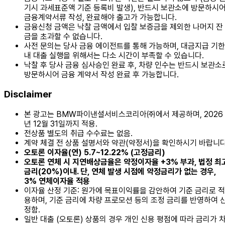
기시 과세표준액 기준 등록비 발생), 반드시 보관소에 방문하시
금융계약서류 작성, 완료해야 출고가 가능합니다.
금융신청 금액은 낙찰 금액에서 입찰 보증금을 제외한 나머지 잔
금을 초과할 수 없습니다.
사전 문의는 당사 금융 에이전트를 통해 가능하며, 대금지급 기한
내 대출 실행을 위해서는 다소 시간이 부족할 수 있습니다.
낙찰 후 당사 금융 심사승인 완료 후, 차량 인수는 반드시 보관소
방문하시어 금융 계약서 작성 완료 후 가능합니다.
Disclaimer
본 광고는 BMW파이낸셜서비스코리아㈜에서 제공하며, 2026
년 12월 31일까지 적용.
전상품 별도의 취급 수수료는 없음.
계약 체결 전 상품 설명서와 약관(약정서)을 확인하시기 바랍니다
오토론 이자율(연) 5.7~12.22% (고정금리)
오토론 연체 시 지연배상금율은 약정이자율 +3% 부과, 법정 최
금리(20%)이내. 단, 연체 발생 시점에 약정금리가 없는 경우,
3% 연체이자율 적용
이자율 산정 기준: 원가에 목표이익률을 감안하여 기준 금리로 적
용하며, 기준 금리에 차량 프로모션 등의 조정 금리를 반영하여 
정함.
일반 대출 (오토론) 상품의 경우 개인 신용 평점에 따라 금리가 