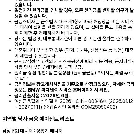
있습니다.
일정기간 원리금을 연체할 경우, 모든 원리금을 변제할 의무가 발
생할 수 있습니다.
금융소비자는 금소법 제19조제1항에 따라 해당상품 또는 서비스
에 대하여 설명을 받을 권리가 있으며, 그 설명을 듣고 내용을 충
히 이해한 후 거래하시기 바랍니다.
당사는 법령 및 내부통제기준에 따른 광고 관련 절차를 준수하고
있습니다.
대출취급이 부적정한 경우 (연체금 보유, 신용점수 등 낮음) 대출
이 제한될 수 있습니다.
근저당설정은 고객의 개인신용평점에 따라 차등 적용, 근저당설
비용 당사 부담 / 해지비용 고객 부담.
원리금 상환 방법: 월 분할상환 (원리금균등) * 이자는 매월 후취
로 납부
금리정보는 광고게시시점을 기준으로 산정되었으며, 자세한 금
정보는 BMW 파이낸셜 서비스 홈페이지에서 확인.
금리산출시점 : 2026년 6월.
여신금융협회 심의필 제 2026 - C1h - 00348호 (2026.01.12
~ 2027.01.11) (준법감시인 심의필 COM26060402)
지역별 당사 금융 에이전트 리스트
담당 F&I 매니저 : 정홍기 매니저