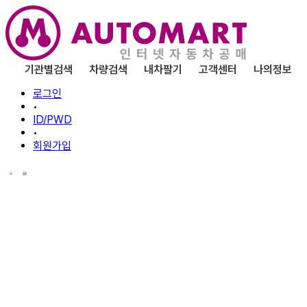
기관별검색
차량검색
내차팔기
고객센터
나의정보
로그인
•
ID/PWD
•
회원가입
100%
비대면
안전한
직거래!
차량
인
수
부터
인
도
까지 ONE-STOP 
안전하고 편리한 직거래