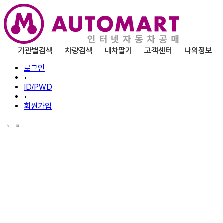
기관별검색
차량검색
내차팔기
고객센터
나의정보
로그인
•
ID/PWD
•
회원가입
할부/금융
오토마트 공매/공개매각을 통해 낙찰된 차량의 할부서비스를
차량 및 개인 신용도에 따라 할부가 제한될 수 있으므로 사전에 금융사