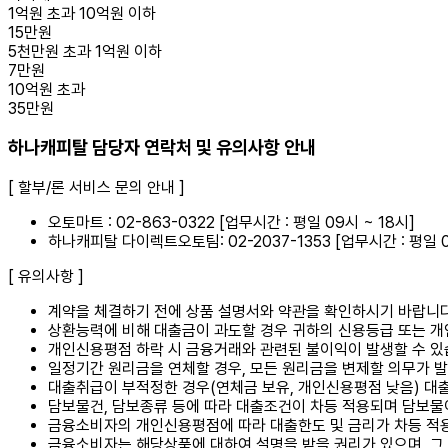
1억원 초과 10억원 이하
15만원
5천만원 초과 1억원 이하
7만원
10억원 초과
35만원
하나캐피탈 담당자 연락처 및 유의사항 안내
[ 할부/론 서비스 문의 안내 ]
오토마트 : 02-863-0322
[업무시간 : 평일 09시 ~ 18시]
하나캐피탈 다이렉트오토팀: 02-2037-1353
[업무시간 : 평일 0
[ 유의사항 ]
계약을 체결하기 전에 상품 설명서와 약관을 확인하시기 바랍니다
상환능력에 비해 대출금이 과도할 경우 귀하의 신용등급 또는 개
개인신용평점 하락 시 금융거래와 관련된 불이익이 발생할 수 있
일정기간 원리금을 연체할 경우, 모든 원리금을 변제할 의무가 발
대출취급이 부적정한 경우(연체금 보유, 개인신용평점 낮음) 대출
담보물건, 담보종류 등에 따라 대출조건이 차등 적용되며 담보물
금융소비자의 개인신용평점에 따라 대출한도 및 금리가 차등 적
금융소비자는 해당상품에 대하여 설명을 받을 권리가 있으며, 그