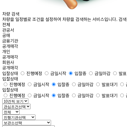
차량
검색
차량을 일정별로 조건을 설정하여 차량을 검색하는 서비스입니다. 검색
전체
관공서
공매
금융기관
공개매각
개인
공개매각
회원사
공개매각
입찰상태
진행예정
금일시작
입찰중
금일마감
발표
입찰상태
진행예정
금일시작
입찰중
금일마감
발표대기
입찰상태
진행예정
금일시작
입찰중
금일마감
발표대기