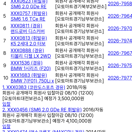
XXX0623 (휘발유)
회원사 공개매각 회원사
4
2026-795
SM6 2.0 GDe RE
[오토마트경기북부2보관소]
XXX0757 (휘발유)
회원사 공개매각 회원사
5
2026-796
SM6 1.6 TCe RE
[오토마트경기남부보관소]
XXX0811 (경유)
회원사 공개매각 회원사
6
2026-797
랜드로버 디스커버
[오토마트경기남부보관소]
XXX0813 (휘발유)
회원사 공개매각 회원사
7
2026-7974
K5 2세대 2.0 터보
[오토마트경기남부보관소]
XXX0888 (경유)
회원사 공개매각 회원사
8
2026-796
티볼리 디젤 LX 2WD
[오토마트경기남부보관소]
XXX1536 (경유)
회원사 공개매각 회원사
9
2026-7975
BMW 1시리즈 (F20)
[오토마트경기남부보관소]
XXX1683 (휘발유)
회원사 공개매각 회원사
10
2026-7977
BMW 7(F01) 750Li x
[오토마트경기남부보관소]
1. XXX0383 (코란도스포츠 경유)
2018/자동
회원사 공개매각 회원사
입찰마감
08/10 (12:00)
[오토마트대전보관소]
예정가
3,500,000원
입찰
2. XXX0456 (SM6 2.0 GDe RE 휘발유)
2016/자동
회원사 공개매각 회원사
입찰마감
08/10 (12:00)
[오토마트경기남부보관소]
예정가
4,100,000원
입찰