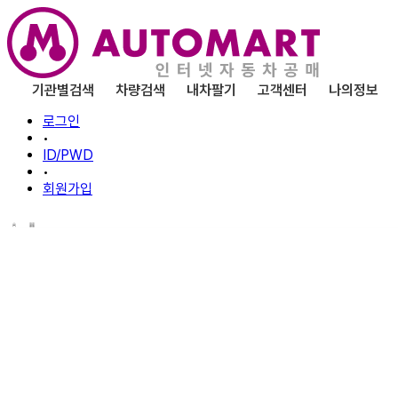
기관별검색
차량검색
내차팔기
고객센터
나의정보
로그인
•
ID/PWD
•
회원가입
차량
검색
차량을 일정별로 조건을 설정하여 차량을 검색하는 서비스입니
검색된 목록에서 [입찰] 버튼을 클릭하면 해당 공고문으로 이동되며 각