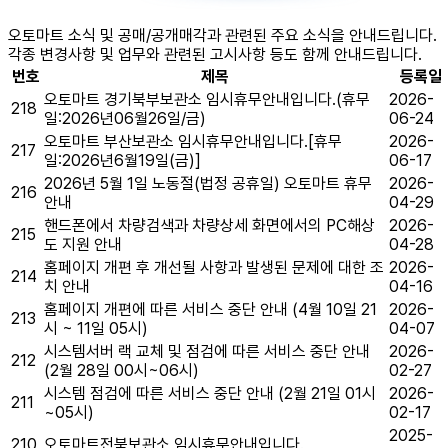
오토마트 소식 및 공매/공개매각과 관련된 주요 소식을 안내드립니다.
각종 변경사항 및 업무와 관련된 고시사항 등도 함께 안내드립니다.
번호
제목
등록일
오토마트 경기북부보관소 임시휴무안내입니다.(휴무
2026-
218
일:2026년06월26일/금)
06-24
오토마트 부산보관소 임시휴무안내입니다.[휴무
2026-
217
일:2026년6월19일(금)]
06-17
2026년 5월 1일 노동절(법정 공휴일) 오토마트 휴무
2026-
216
안내
04-29
핸드폰에서 차량검색과 차량상세 화면에서의 PC해상
2026-
215
도 지원 안내
04-28
홈페이지 개편 후 개선될 사항과 발생된 문제에 대한 조
2026-
214
치 안내
04-16
홈페이지 개편에 따른 서비스 중단 안내 (4월 10일 21
2026-
213
시 ~ 11일 05시)
04-07
시스템서버 랙 교체 및 점검에 따른 서비스 중단 안내
2026-
212
(2월 28일 00시~06시)
02-27
시스템 점검에 따른 서비스 중단 안내 (2월 21일 01시
2026-
211
~05시)
02-17
2025-
210
오토마트전북보관소 임시휴무안내입니다.