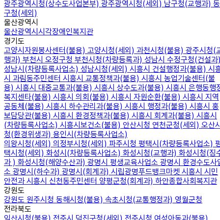
광주광역시청(상수도사업본부)
광주광역시청(세외)
남구청(교행과)
동
구청(세외)
울산광역시
울산광역시시각장애인복지관
경기도
고양시자원봉사센터(불용)
고양시청(세외)
과천시청(불용)
광주시청(
행과)
부천시 오정구청
부천시청(차량등록과)
성남시 수정구청(건설과
성남시(차량등록사업소)
성남시청(세외)
시흥시 건설행정과(불용)
시
시 과림동주민센터
시흥시 교통정책과(불용)
시흥시 농업기술센터(불
용)
시흥시 대중교통과(불용)
시흥시 상수도과(불용)
시흥시 은행동행
복지센타(불용)
시흥시 의회(불용)
시흥시 자원순환(불용)
시흥시 지역
공동체(불용)
시흥시 하수관리과(불용)
시흥시 행정과(불용)
시흥시 홍
보담당관(불용)
시흥시 환경정책과(불용)
시흥시 회계과(불용)
시흥시
(차량등록사업소)
시흥시보건소(불용)
안산시청
연천군청(세외)
오산
청(환경위생과)
용인시(차량등록사업소)
의왕시청(세외)
의정부시청(세외)
파주시청
평택시(차량등록사업소)
택시청(세외)
화성시(차량등록사업소)
화성시청(교행과)
화성시청(징
과 )
화성시청(해양수산과)
광명시 평생교육사업소
광명시 환경수도사
소
광명시(하수과)
광명시(회계과)
시립광명푸드뱅크마켓
시흥시 시민
안전과
시흥시 신천동주민센터
양평군청(회계과)
하안종합사회복지관
강원도
강원도 원주시청
동해시청(불용)
속초시청(교통행정과)
영월군청
전라북도
익산시청(불용)
전주시 덕진구청(세외)
전주시청 여성아동과(불용)