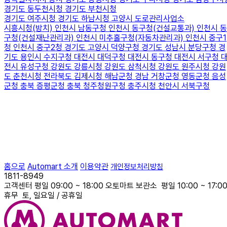
경기도 동두천시청
경기도 부천시청
경기도 여주시청
경기도 하남시청
고양시 도로관리사업소
시흥시청(방치)
인천시 남동구청
인천시 동구청(건설교통과)
인천시 동
구청(건설재난관리과)
인천시 미추홀구청(자동차관리과)
인천시 중구1
청
인천시 중구2청
경기도 고양시 덕양구청
경기도 성남시 분당구청
경
기도 용인시 수지구청
대전시 대덕구청
대전시 동구청
대전시 서구청
전시 유성구청
강원도 강릉시청
강원도 삼척시청
강원도 원주시청
강원
도 춘천시청
전라북도 김제시청
해남군청
경남 거창군청
영동군청
음성
군청
충북 증평군청
충북 청주청원구청
충주시청
천안시 서북구청
홈으로
Automart 소개
이용약관
개인정보처리방침
1811-8949
고객센터
평일 09:00 ~ 18:00
오토마트 보관소
평일 10:00 ~ 17:0
휴무
토, 일요일 / 공휴일