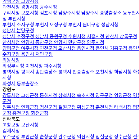
가평군청
고양시청
과천시청
광명시청
광주시청
구리시청
군포시청
김포시청
남양주시청
남양주시 풍양출장소
동두천
청
부천시청
부천시 소사구청
부천시 오정구청
부천시 원미구청
성남시청
성남시 분당구청
성남시 수정구청
성남시 중원구청
수원시청
시흥시청
안산시 상록구청
안성시청
안양시 동안구청
안양시 만안구청
양주시청
양평군청
여주시청
연천군청
오산시청
용인시청
용인시 기흥구청
용인
수지구청
용인시 처인구청
의왕시청
의정부시청
이천시청
파주시청
평택시청
평택시 송탄출장소
평택시 안중출장소
포천시청
하남시청
화
시청
화성시 동부출장소
강원도
강릉시청
고성군청
동해시청
삼척시청
속초시청
양구군청
양양군청
영
군청
원주시청
인제군청
정선군청
철원군청
횡성군청
춘천시청
태백시청
평
군청
홍천군청
화천군청
전라북도
고창군청
군산시청
김제시청
무주군청
부안군청
순창군청
완주군청
익산시청
임실군청
장수군청
전