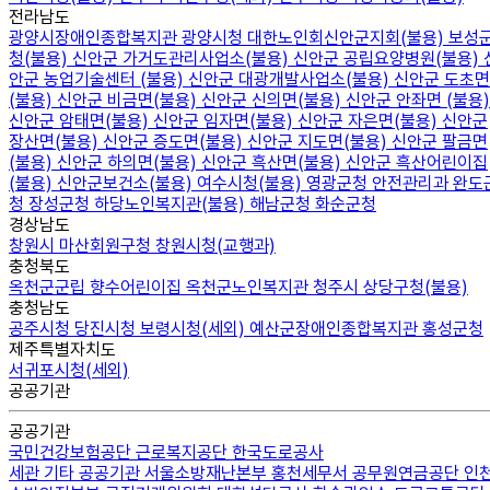
전라남도
광양시장애인종합복지관
광양시청
대한노인회신안군지회(불용)
보성
청(불용)
신안군 가거도관리사업소(불용)
신안군 공립요양병원(불용)
안군 농업기술센터 (불용)
신안군 대광개발사업소(불용)
신안군 도초면
(불용)
신안군 비금면(불용)
신안군 신의면(불용)
신안군 안좌면 (불용)
신안군 암태면(불용)
신안군 임자면(불용)
신안군 자은면(불용)
신안군
장산면(불용)
신안군 증도면(불용)
신안군 지도면(불용)
신안군 팔금면
(불용)
신안군 하의면(불용)
신안군 흑산면(불용)
신안군 흑산어린이집
(불용)
신안군보건소(불용)
여수시청(불용)
영광군청 안전관리과
완도
청
장성군청
하당노인복지관(불용)
해남군청
화순군청
경상남도
창원시 마산회원구청
창원시청(교행과)
충청북도
옥천군군립 향수어린이집
옥천군노인복지관
청주시 상당구청(불용)
충청남도
공주시청
당진시청
보령시청(세외)
예산군장애인종합복지관
홍성군청
제주특별자치도
서귀포시청(세외)
공공기관
공공기관
국민건강보험공단
근로복지공단
한국도로공사
세관
기타 공공기관
서울소방재난본부
홍천세무서
공무원연금공단
인