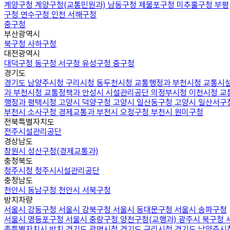
계양구청
계양구청(교통민원과)
남동구청
제물포구청
미추홀구청
부평
구청
연수구청
인천 서해구청
중구청
부산광역시
북구청
사하구청
대전광역시
대덕구청
동구청
서구청
유성구청
중구청
경기도
경기도 남양주시청
구리시청
동두천시청 교통행정과
부천시청 교통시
과
부천시청 교통정책과
안성시 시설관리공단
의정부시청
이천시청 교
행정과
평택시청
고양시 덕양구청
고양시 일산동구청
고양시 일산서구
부천시 소사구청 경제교통과
부천시 오정구청
부천시 원미구청
전북특별자치도
전주시설관리공단
경상남도
창원시 성산구청(경제교통과)
충청북도
청주시청
청주시시설관리공단
충청남도
천안시 동남구청
천안시 서북구청
방치차량
서울시 강동구청
서울시 강북구청
서울시 동대문구청
서울시 송파구청
서울시 영등포구청
서울시 중랑구청
양천구청(교행과)
광주시 북구청
종특별자치시 방치
경기도 광명시청
경기도 구리시청
경기도 남양주시