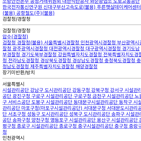
소방안전본부
공정거래위원회
대한석탄공사 화순광업소
도로교통공단
한국전자통신연구원
신대구부산고속도로(불용)
푸른햇살데이케어센터
(불용)
공항철도(주)(불용)
검찰청/경찰청
검찰청/경찰청
압수(경찰청)
검찰청
경찰청(불용)
서울특별시경찰청
인천광역시경찰청
부산광역시
찰청
광주광역시경찰청
대전광역시경찰청
대구광역시경찰청
경기도남
부경찰청
경기도북부경찰청
강원특별자치도경찰청
전북특별자치도경
청
전라남도경찰청
경상북도경찰청
경상남도경찰청
충청북도경찰청
충
청남도경찰청
제주특별자치도경찰청
해양경찰청
장기미반환/방치
서울특별시
시설관리공단
강남구 도시관리공단
강동구청
강북구청
강서구 시설관
공단
광진구청
구로구 시설관리공단
구로구청
금천구 시설관리공단
노
구 서비스공단
도봉구 시설관리공단
동대문구시설관리공단
동작구 시
관리공단
마포구청(마포구시설관리공단)
서대문구청
서대문도시관리
단
서초구청
성동구 도시관리공단
성북구 도시관리공단
송파구 시설관
공단
송파구청
양천구청
영등포구 시설관리공단
용산구 시설관리공단
평구청
종로구 시설관리공단
종로구청
중구시설관리공단
중구청
중랑
청
인천광역시