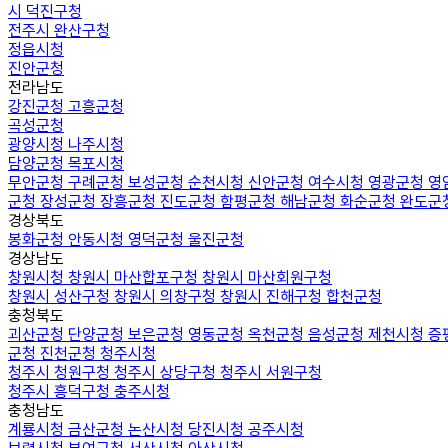
시 덕진구청
전주시 완산구청
정읍시청
진안군청
전라남도
강진군청
고흥군청
곡성군청
광양시청
나주시청
담양군청
목포시청
무안군청
구례군청
보성군청
순천시청
신안군청
여수시청
영광군청
영
군청
장성군청
장흥군청
진도군청
함평군청
해남군청
화순군청
완도군
경상북도
봉화군청
안동시청
영덕군청
울진군청
경상남도
창원시청
창원시 마산합포구청
창원시 마산회원구청
창원시 성산구청
창원시 의창구청
창원시 진해구청
합천군청
충청북도
괴산군청
단양군청
보은군청
영동군청
옥천군청
음성군청
제천시청
증
군청
진천군청
청주시청
청주시 청원구청
청주시 상당구청
청주시 서원구청
청주시 흥덕구청
충주시청
충청남도
계룡시청
금산군청
논산시청
당진시청
공주시청