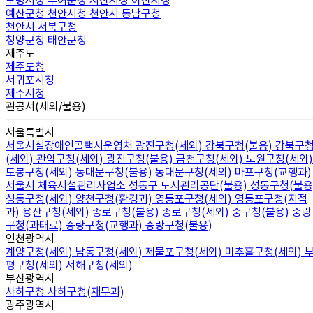
보령시청
부여군청
서산시청
아산시청
예산군청
천안시청
천안시 동남구청
천안시 서북구청
청양군청
태안군청
제주도
제주도청
서귀포시청
제주시청
관공서(세외/불용)
서울특별시
서울시설장애인콜택시운영처
광진구청(세외)
강북구청(불용)
강북구
(세외)
관악구청(세외)
광진구청(불용)
금천구청(세외)
노원구청(세외)
도봉구청(세외)
동대문구청(불용)
동대문구청(세외)
마포구청(교행과)
서울시 체육시설관리사업소
성동구 도시관리공단(불용)
성동구청(불용
성동구청(세외)
양천구청(환경과)
영등포구청(세외)
영등포구청(지적
과)
용산구청(세외)
종로구청(불용)
종로구청(세외)
중구청(불용)
중랑
구청(과태료)
중랑구청(교행과)
중랑구청(불용)
인천광역시
계양구청(세외)
남동구청(세외)
제물포구청(세외)
미추홀구청(세외)
평구청(세외)
서해구청(세외)
부산광역시
사하구청
사하구청(재무과)
광주광역시