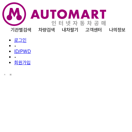
기관별검색
차량검색
내차팔기
고객센터
나의정보
로그인
•
ID/PWD
•
회원가입
공지사항
오토마트 소식 및 공매/공개매각과 관련된 주요 소식을 안내
각종 변경사항 및 업무와 관련된 고시사항 등도 함께 안내드립니다.