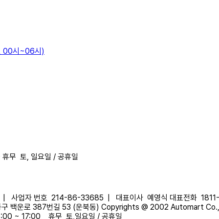
 00시~06시)
0
휴무
토, 일요일 / 공휴일
|
사업자 번호
214-86-33685 |
대표이사
예영식
대표전화
1811
 백운로 387번길 53 (운북동)
Copyrights @ 2002 Automart Co., L
:00 ~ 17:00
휴무
토,일요일 / 공휴일