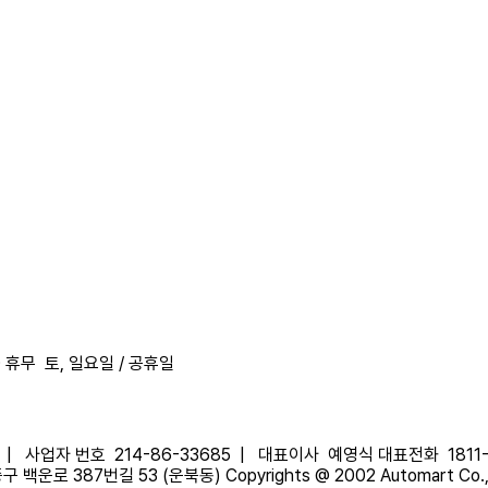
0
휴무
토, 일요일 / 공휴일
|
사업자 번호
214-86-33685 |
대표이사
예영식
대표전화
1811
 백운로 387번길 53 (운북동)
Copyrights @ 2002 Automart Co., L