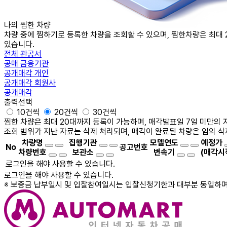
나의 찜한
차량
차량 중에 찜하기로 등록한 차량을 조회할 수 있으며, 찜한차량은 최대 
있습니다.
전체
관공서
공매
금융기관
공개매각
개인
공개매각
회원사
공개매각
출력선택
10건씩
20건씩
30건씩
찜한 차량은 최대 20대까지 등록이 가능하며, 매각발표일 7일 미만의 
조회 범위가 지난 자료는 삭제 처리되며, 매각이 완료된 차량은 임의 삭
차량명
집행기관
모델연도
예정가
No
공고번호
차량번호
보관소
변속기
(매각시
로그인을 해야 사용할 수 있습니다.
로그인을 해야 사용할 수 있습니다.
※ 보증금 납부일시 및 입찰참여일시는 입찰신청기한과 대부분 동일하며