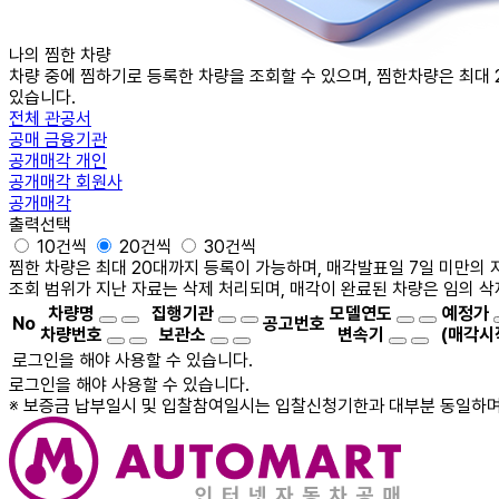
나의 찜한
차량
차량 중에 찜하기로 등록한 차량을 조회할 수 있으며, 찜한차량은 최대 
있습니다.
전체
관공서
공매
금융기관
공개매각
개인
공개매각
회원사
공개매각
출력선택
10건씩
20건씩
30건씩
찜한 차량은 최대 20대까지 등록이 가능하며, 매각발표일 7일 미만의 
조회 범위가 지난 자료는 삭제 처리되며, 매각이 완료된 차량은 임의 삭
차량명
집행기관
모델연도
예정가
No
공고번호
차량번호
보관소
변속기
(매각시
로그인을 해야 사용할 수 있습니다.
로그인을 해야 사용할 수 있습니다.
※ 보증금 납부일시 및 입찰참여일시는 입찰신청기한과 대부분 동일하며