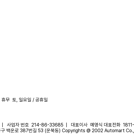
0
휴무
토, 일요일 / 공휴일
|
사업자 번호
214-86-33685 |
대표이사
예영식
대표전화
1811
 백운로 387번길 53 (운북동)
Copyrights @ 2002 Automart Co., L